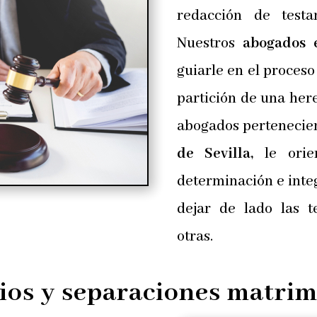
redacción de testa
Nuestros
abogados 
guiarle en el proceso
partición de una her
abogados pertenecient
de Sevilla,
le orie
determinación e integ
dejar de lado las t
otras.
ios y separaciones matri